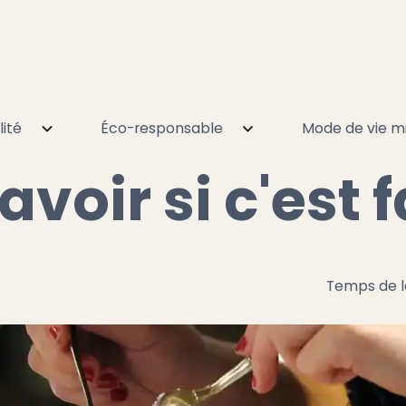
lité
Éco-responsable
Mode de vie mi
voir si c'est fait maison ?
oir si c'est f
Temps de l