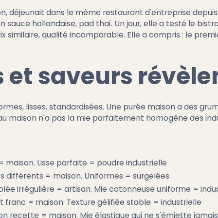
 déjeunait dans le même restaurant d'entreprise depuis d
 sauce hollandaise, pad thaï. Un jour, elle a testé le bistro
 similaire, qualité incomparable. Elle a compris : le prem
 et saveurs révèlen
iformes, lisses, standardisées. Une purée maison a des gr
eau maison n'a pas la mie parfaitement homogène des indus
= maison. Lisse parfaite = poudre industrielle
bres différents = maison. Uniformes = surgelées
olée irrégulière = artisan. Mie cotonneuse uniforme = indus
 franc = maison. Texture gélifiée stable = industrielle
on recette = maison. Mie élastique qui ne s'émiette jamais 