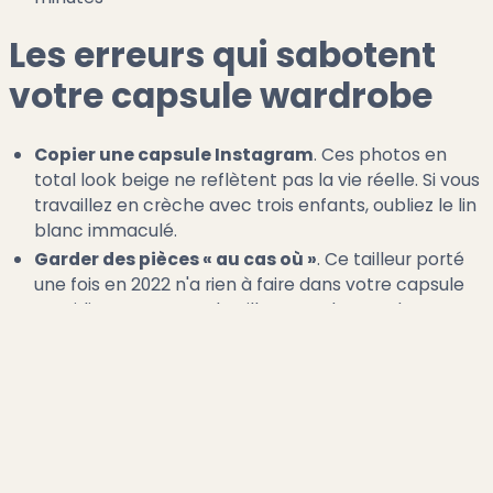
Les erreurs qui sabotent
votre capsule wardrobe
Copier une capsule Instagram
. Ces photos en
total look beige ne reflètent pas la vie réelle. Si vous
travaillez en crèche avec trois enfants, oubliez le lin
blanc immaculé.
Garder des pièces « au cas où »
. Ce tailleur porté
une fois en 2022 n'a rien à faire dans votre capsule
quotidienne. Rangez-le ailleurs ou donnez-le.
Négliger les essayages
. Vous adorez ce pantalon
en théorie mais vous ne le portez jamais parce qu'il
vous serre à la taille. Sortez-le. Ne gardez que ce qui
vous va parfaitement maintenant.
Vouloir tout changer en un weekend
. Vous
donnez la moitié de votre garde-robe, vous