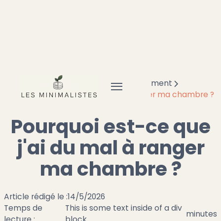
Accueil
Minimalisme
Désencombrement
Pourquoi est-ce que j'ai du mal à ranger ma chambre ?
Pourquoi est-ce que
j'ai du mal à ranger
ma chambre ?
Article rédigé le :
14/5/2026
Temps de
This is some text inside of a div
minutes
lecture :
block.