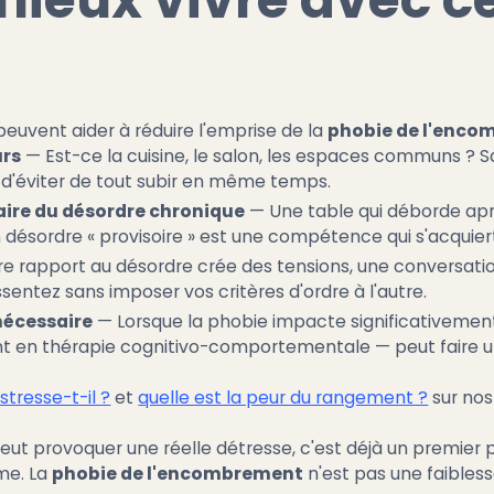
peuvent aider à réduire l'emprise de la
phobie de l'enc
urs
— Est-ce la cuisine, le salon, les espaces communs ? Sav
t d'éviter de tout subir en même temps.
aire du désordre chronique
— Une table qui déborde apr
 désordre « provisoire » est une compétence qui s'acquie
re rapport au désordre crée des tensions, une conversatio
ssentez sans imposer vos critères d'ordre à l'autre.
nécessaire
— Lorsque la phobie impacte significativement l
 en thérapie cognitivo-comportementale — peut faire un
tresse-t-il ?
et
quelle est la peur du rangement ?
sur nos
 provoquer une réelle détresse, c'est déjà un premier pa
me. La
phobie de l'encombrement
n'est pas une faibless