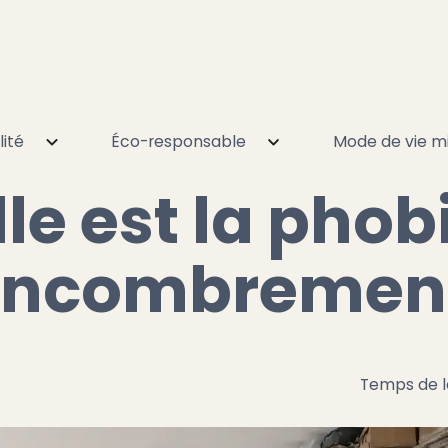
lité
Éco-responsable
Mode de vie mi
 est la phobie de l'encombrement ?
le est la phob
'encombrement
Temps de l