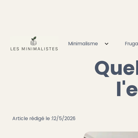
Minimalisme
Fruga
Accueil
Minimalisme
Désencombrement
Quelle
Quel
l
Article rédigé le :
12/5/2026