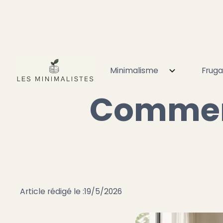
Minimalisme
Fruga
Accueil
Minimalisme
Déco minimaliste
Comment 
Comment
Article rédigé le :
19/5/2026