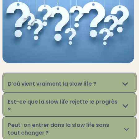
D’où vient vraiment la slow life ?
Est-ce que la slow life rejette le progrès
?
Peut-on entrer dans la slow life sans
tout changer ?