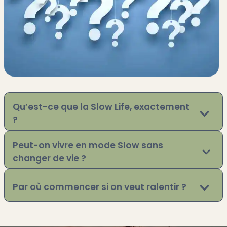
Qu’est-ce que la Slow Life, exactement
?
Peut-on vivre en mode Slow sans
changer de vie ?
Par où commencer si on veut ralentir ?