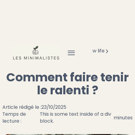
Accueil
Mode de vie minimaliste
Slow life
Comment faire tenir le ralenti ?
Comment faire tenir
le ralenti ?
Article rédigé le :
23/10/2025
Temps de
This is some text inside of a div
minutes
lecture :
block.