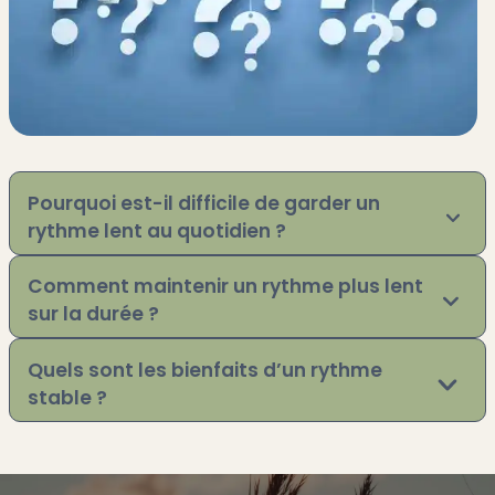
Pourquoi est-il difficile de garder un
rythme lent au quotidien ?
Comment maintenir un rythme plus lent
sur la durée ?
Quels sont les bienfaits d’un rythme
stable ?