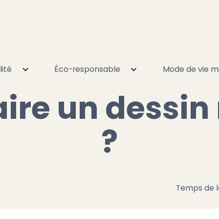
lité
Éco-responsable
Mode de vie mi
faire un dessin minimaliste ?
re un dessin
?
Temps de l