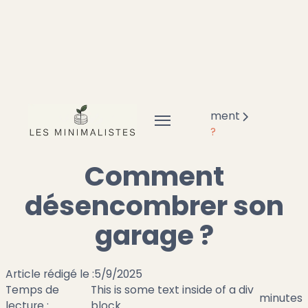
Accueil
Minimalisme
Désencombrement
Comment désencombrer son garage ?
Comment
désencombrer son
garage ?
Article rédigé le :
5/9/2025
Temps de
This is some text inside of a div
minutes
lecture :
block.