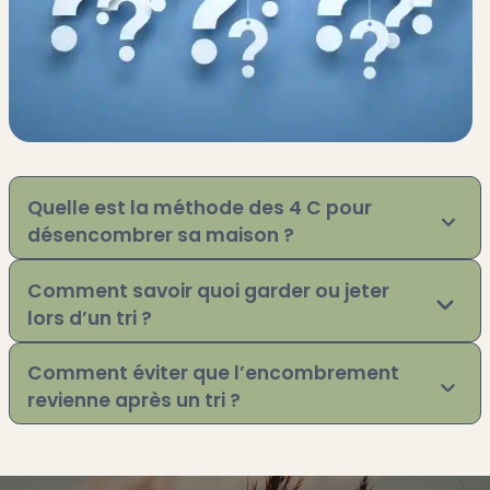
Quelle est la méthode des 4 C pour
désencombrer sa maison ?
Comment savoir quoi garder ou jeter
lors d’un tri ?
Comment éviter que l’encombrement
revienne après un tri ?