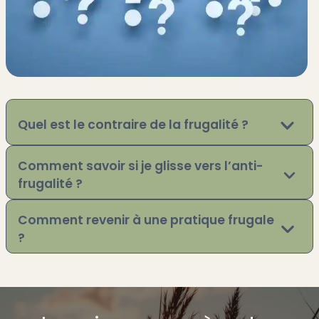
Quel est le contraire de la frugalité ?
Comment savoir si je glisse vers l’anti-
frugalité ?
Comment revenir à une pratique frugale
?