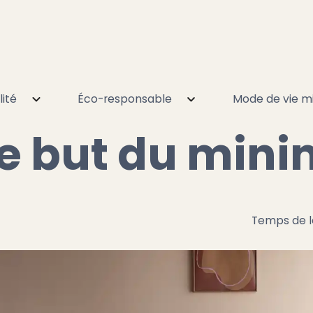
lité
Éco-responsable
Mode de vie mi
me ?
le but du min
Temps de l