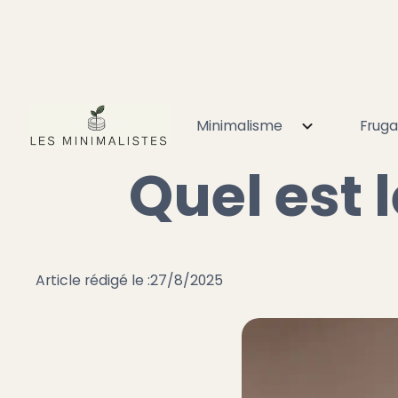
Minimalisme
Fruga
Accueil
Minimalisme
Quel est le but du minimalis
Quel est 
Article rédigé le :
27/8/2025