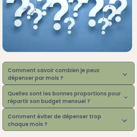
Comment savoir combien je peux
dépenser par mois ?
Quelles sont les bonnes proportions pour
répartir son budget mensuel ?
Comment éviter de dépenser trop
chaque mois ?