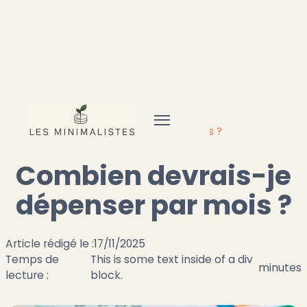
Accueil
Frugal
Gérer son budget
Combien devrais-je dépenser par mois ?
Combien devrais-je
dépenser par mois ?
Article rédigé le :
17/11/2025
Temps de
This is some text inside of a div
minutes
lecture :
block.